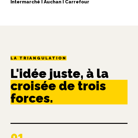
Intermarché I Auchan I Carrefour
LA TRIANGULATION
L'idée juste, à la
croisée de trois
forces.
01