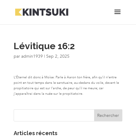
Lévitique 16:2
par
admin1939
|
Sep 2, 2025
L’Éternel dit donc à Moïse: Parle à Aaron ton frère, afin qu’il n’entre
point en tout temps dans le sanctuaire, au-dedans du voile, devant le
propitiatoire qui est sur l’arche, de peur qu’il ne meure; car
j’apparaîtrai dans la nuée sur le propitiatoire.
Articles récents