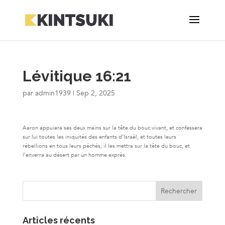
Lévitique 16:21
par
admin1939
|
Sep 2, 2025
Aaron appuiera ses deux mains sur la tête du bouc vivant, et confessera
sur lui toutes les iniquités des enfants d’Israël, et toutes leurs
rébellions en tous leurs péchés; il les mettra sur la tête du bouc, et
l’enverra au désert par un homme exprès.
Articles récents