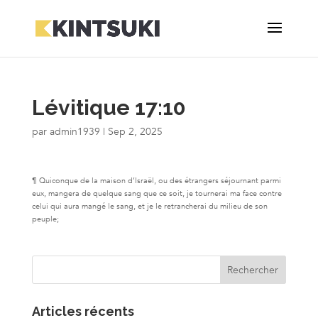
Lévitique 17:10
par
admin1939
|
Sep 2, 2025
¶ Quiconque de la maison d’Israël, ou des étrangers séjournant parmi
eux, mangera de quelque sang que ce soit, je tournerai ma face contre
celui qui aura mangé le sang, et je le retrancherai du milieu de son
peuple;
Articles récents