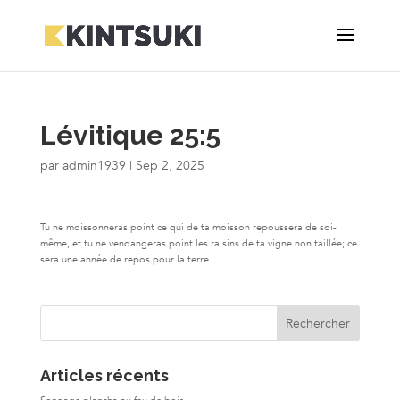
Lévitique 25:5
par
admin1939
|
Sep 2, 2025
Tu ne moissonneras point ce qui de ta moisson repoussera de soi-
même, et tu ne vendangeras point les raisins de ta vigne non taillée; ce
sera une année de repos pour la terre.
Articles récents