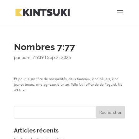
Nombres 7:77
par
admin1939
|
Sep 2, 2025
Et pour le sacrifice de prospérités, deux taureaux, cinq béliers, cinq
jeunes boucs, cinq agneaux d’un an. Telle fut l’offrande de Paguiel, fils
d’Ocran.
Articles récents