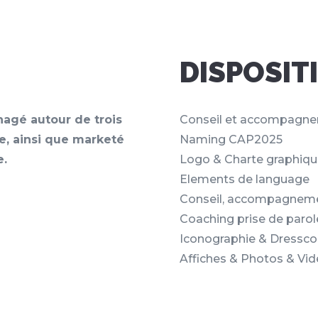
DISPOSIT
nagé autour de trois
Conseil et accompagne
ce, ainsi que marketé
Naming CAP2025
e.
Logo & Charte graphiq
Elements de language
Conseil, accompagnemen
Coaching prise de parol
I
conographie & Dressc
Affiches & Photos & Vi