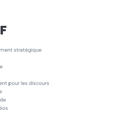
IF
ment stratégique
ue
t pour les discours
e
ode
déos